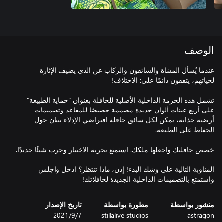
الوصف
عندما يُسأل المشاة والسائقون والركاب عن الذي يضيف الإثارة
تشمل هذه الحزمة الداخلية الأصلية للحافلة بعنوان "حماية الطبيعة"
على أربع عينات ألوان جديدة مصممة خصيصًا للمقاعد وتصميمات
أرضية جذابة، يمكن لكل سائق حافلة افتراضي الإدلاء ببيان حول
المناوبة التالية على وشك البدء! إذن، ماذا تنتظر؟ ادخل واجلس
واستمتع بالتصميمات الداخلية الجديدة لحافلاتك!
منشور بواسطة
مطورة بواسطة
تاريخ الإصدار
astragon
stillalive studios
7‏/9‏/2021