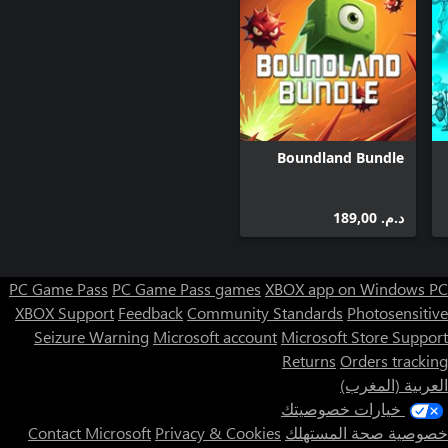
Boundland Bundle
د.م.‏ 189,00
PC Game Pass
PC Game Pass games
XBOX app on Windows PC
XBOX Support
Feedback
Community Standards
Photosensitive
Seizure Warning
Microsoft account
Microsoft Store Support
Returns
Orders tracking
العربية (المغرب)
خيارات خصوصيتك
خصوصية صحة المستهلك
Privacy & Cookies
Contact Microsoft