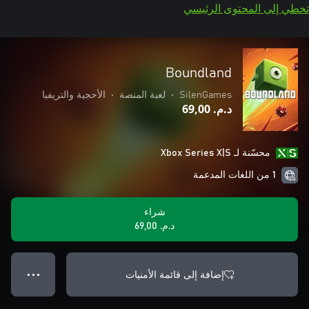
تخطي إلى المحتوى الرئيسي
Boundland
SilenGames
•
لعبة المنصة
•
الأحجية والتريفيا
د.م.‏ 69,00
محسّنة لـ Xbox Series X|S
1 من اللغات المدعمة
شراء
د.م.‏ 69,00
إضافة إلى قائمة الأمنيات
● ● ●