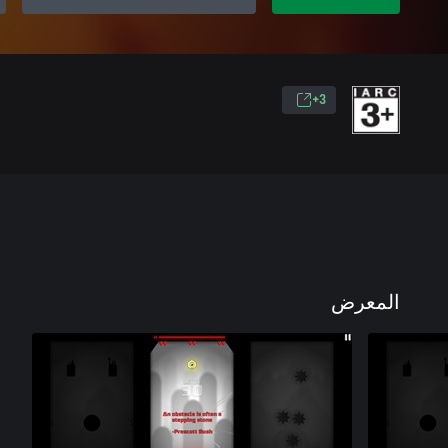
3+
المعرض