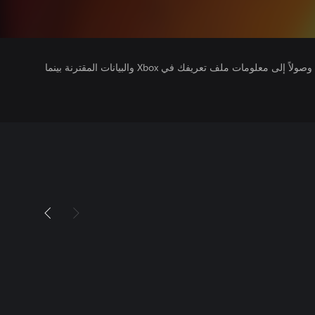
يتلقى ناشرو الألعاب التي تقوم بتشغيلها وصولاً إلى معلومات ملف تعريفك في Xbox والبيانات المقترنة بينما