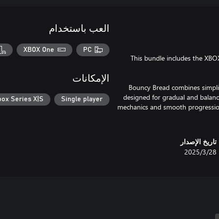
العب باستخدام
XBOX One
PC
This bundle includes the X
الإمكانات
Bouncy Bread combines simplici
designed for gradual and balanced
box Series X|S
Single player
mechanics and smooth progression 
تاريخ الإصدار
28‏/3‏/2025