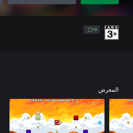
3+
المعرض