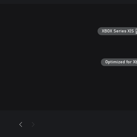
XBOX Series X|S
Optimized for X