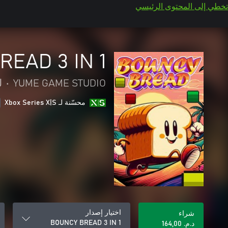
تخطي إلى المحتوى الرئيسي
EAD 3 IN 1
YUME GAME STUDIO
•
ل
محسّنة لـ Xbox Series X|S
اختيار إصدار
شراء
BOUNCY BREAD 3 IN 1
د.م.‏ 164,00