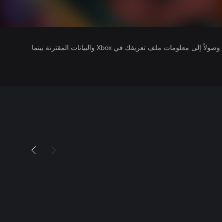
يتلقى ناشرو الألعاب التي تقوم بتشغيلها وصولاً إلى معلومات ملف تعريفك في Xbox والبيانات المقترنة بينما