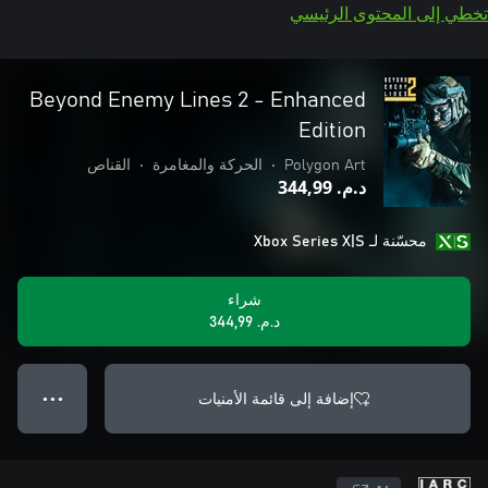
تخطي إلى المحتوى الرئيسي
Beyond Enemy Lines 2 - Enhanced
Edition
Polygon Art
•
الحركة والمغامرة
•
القناص
د.م.‏ 344,99
محسّنة لـ Xbox Series X|S
شراء
د.م.‏ 344,99
إضافة إلى قائمة الأمنيات
● ● ●