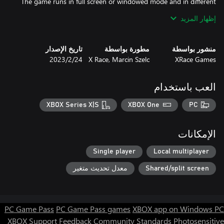
The game runs in full screen or windowed mode and in different
إظهار المزيد
Available on Xbox One and Windows 10/11. Control with a
gamepad (preferably Xbox One) or keyboard. In Windows, you
can play with two pads or a pad and keyboard.
منشور بواسطة
مطورة بواسطة
تاريخ الإصدار
XRace Games
X Race, Marcin Szelc
24‏/2‏/2023
العب باستخدام
XBOX Series X|S
XBOX One
PC
الإمكانات
Single player
Local multiplayer
Shared/split screen
معدل تحديث متغير
PC Game Pass
PC Game Pass games
XBOX app on Windows PC
XBOX Support
Feedback
Community Standards
Photosensitive