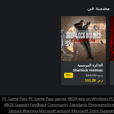
مضمنة في
التذكرة الموسمية
Sherlock Holmes
د.م.‏ 344,00
Chapter One
-70%
د.م.‏ 103,20
PC Game Pass
PC Game Pass games
XBOX app on Windows PC
XBOX Support
Feedback
Community Standards
Photosensitive
Seizure Warning
Microsoft account
Microsoft Store Support