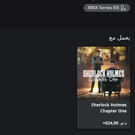
XBOX Series X|S
يعمل مع
Sherlock Holmes
Chapter One
د.م.‏ 624,00+