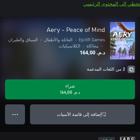
تخطي إلى المحتوى الرئيسي
Aery - Peace of Mind
EpiXR Games
•
العائلة والأطفال
•
السباق والطيران
•
محاكاة
•
الكلاسيكيات
د.م.‏ 164,00
2 من اللغات المدعمة
شراء
د.م.‏ 164,00
إضافة إلى قائمة الأمنيات
● ● ●