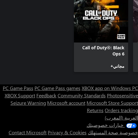
Call of Duty®: Black
Ops 6
مجاني+
PC Game Pass
PC Game Pass games
XBOX app on Windows PC
XBOX Support
Feedback
Community Standards
Photosensitive
Seizure Warning
Microsoft account
Microsoft Store Support
Returns
Orders tracking
العربية (المغرب)
خيارات خصوصيتك
خصوصية صحة المستهلك
Privacy & Cookies
Contact Microsoft