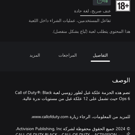
18+
عنف صريح، لغة حادة
تفاعل المستخدمين، عمليات الشراء داخل اللعبة
هذا المحتوى يتطلب لعبة (تُباع بشكل منفصل).
التفاصيل
المراجعات
المزيد
الوصف
تضم هذه الحزمة علكة غبل لطور زومبي لعبة Call of Duty®: Black
© 2024 جميع الحقوق محفوظة لشركة Activision Publishing, Inc.
كُل من ACTIVISION و CALL OF DUTY و CALL OF DUTY BLACK