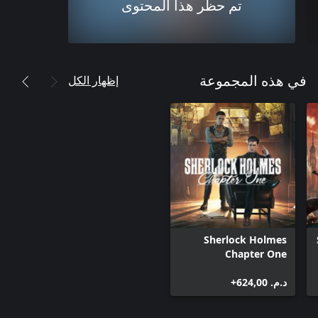
تم حظر هذا المحتوى
إظهار الكل
في هذه المجموعة
Sherlock Holmes
Chapter One
د.م.‏ 624,00+