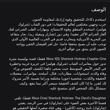
الوصف
جرب وجهين مختلفين لعالم التحقيقات! في دور الشاب (شرلوك
هولمز)، استخدم المنطق وقوة الاستنتاج، ومهارات الطب الشرعي لفك
ألغاز الجرائم الأكثر تعقيدا. وفي دور (تشارلز وينفيلد ريد)، بحار متقاعد
من البحرية الأمريكية ومحارب قديم في الحرب العالمية الأولى الذي
توجب عليه أن يصبح محققا خاصا، حل لغز الفيضان الخفي وواجه
Sherlock Holmes Chapter One (Xbox X|S فقط): قصة بوليسية مثيرة
تدور حول مغامرات الشاب (شرلوك هولمز) في جزيرة غريبة وخطيرة
في البحر الأبيض المتوسط حيث يسعى جاهدا لكشف الغموض وراء
وفاة والدته. استجوابات، مطاردات، قتال، أسلحة، مؤامرات، معضلات
الحقيقة والكذب، شخصية (جون) مختلفة ودراما نفسية. الأمر متروك
لك لتقرر ما إذا كان كشف الحقيقة سيضر أكثر مما ينفع، وكيف
Sherlock Holmes: The Devil's Daughter (Xbox One فقط): تلقي
قصتنا الأخيرة بعض الضوء على (شارلوك) في سن الرشد. يعتني
(شارلوك) بابنة زوجته (كاتلين) - وهي فتاة صغيرة أصلها الحقيقي هو