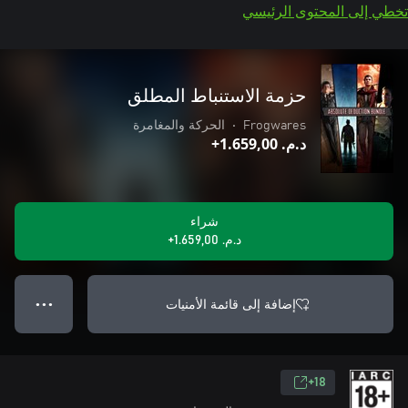
تخطي إلى المحتوى الرئيسي
حزمة الاستنباط المطلق
Frogwares
•
الحركة والمغامرة
د.م.‏ 1.659,00+
شراء
د.م.‏ 1.659,00+
إضافة إلى قائمة الأمنيات
● ● ●
18+