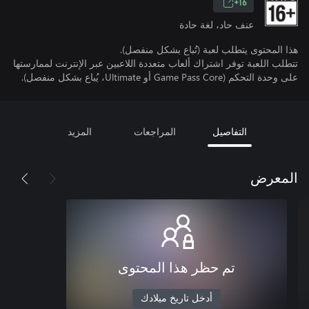
16+
عنف حاد، لغة حادة
هذا المحتوى يتطلب لعبة (تُباع بشكل منفصل).
تتطلب اللعبة توفر اشتراك ألعاب متعددة اللاعبين عبر الإنترنت لممارستها
على وحدة التحكم (Game Pass Core أو Ultimate، يُباع بشكل منفصل).
التفاصيل
المراجعات
المزيد
المعرض
تم حظر هذا المحتوى
أدخل تاريخ ميلادك