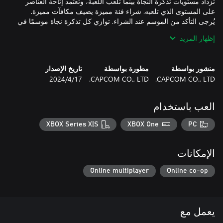
تزداد مستويات تذكرة النجاة بينما تلعب اللعبة، وتعتمد إتاحة العناصر
يُرجى التأكد من الموسم عند الشراء. توازي كل تذكرة نجاة موسمًا في
إظهار المزيد
سيُتيح فتح الفئة المميزة للاعبين ربح مكافآت عناصر إضافية سيتلقونها
منشور بواسطة
مطورة بواسطة
تاريخ الإصدار
CAPCOM CO., LTD.
CAPCOM CO., LTD.
17‏/4‏/2024
*ستتقدم المواسم بالترتيب من الموسم الأول حتى الموسم الرابع. بعد
العب باستخدام
*قد يكون المنتج متاحًا في الحزم الأخرى. الرجاء توخي الحذر من
XBOX Series X|S
XBOX One
PC
*إن تذكرة النجاة هذه تذكرة موسم يمكن استخدامها خلال الموسم 4.
ملاحظة: هذا المحتوى الإضافي قابل للاستخدام فقط بواسطة حساب
الإمكانات
Microsoft الذي اشترى المحتوى. حتى إن كان مدير مجموعة العائلة
سيشتري العنصر الإضافي، فإن المحتوى لن يكون متاحًا لدى أعضاء
Online multiplayer
Online co-op
عائلته.
يعمل مع