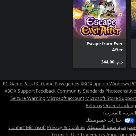
Escape from Ever
After
د.م.‏ 344,00
PC Game Pass
PC Game Pass games
XBOX app on Windows PC
XBOX Support
Feedback
Community Standards
Photosensitive
Seizure Warning
Microsoft account
Microsoft Store Support
Returns
Orders tracking
العربية (المغرب)
خيارات خصوصيتك
خصوصية صحة المستهلك
Privacy & Cookies
Contact Microsoft
Terms of Use
Trademarks
About our ads