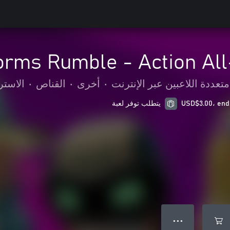
rms Rumble - Action All
عددة اللاعبين عبر الإنترنت
•
أخرى
•
القناص
•
الاستر
يتطلب توفر لعبة
● ● ●