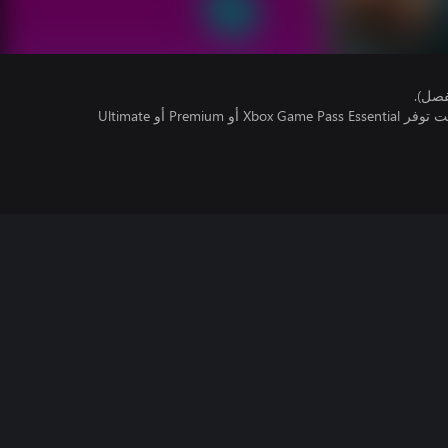
فصل).
تتطلب اللعبة متعددة اللاعبين عبر الإنترنت توفر Xbox Game Pass Essential أو Premium أو Ultimate