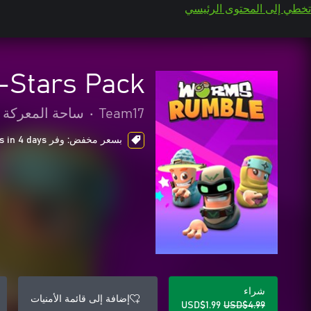
تخطي إلى المحتوى الرئيسي
-Stars Pack
Team17
•
ساحة المعركة مت
بسعر مخفض: وفر USD$3.00، ends in 4 days
شراء
إضافة إلى قائمة الأمنيات
USD$1.99
USD$4.99