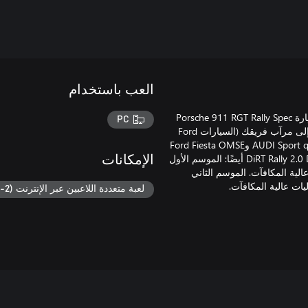
العب باستخدام
اطلب مسبقًا إصدار DiRT Rally 2.0 Deluxe Edition، واحصل على: السيارة Porsche 911 RGT Rally Spec
PC
وسيارات "فريقي" للمبتدئ تمت ترقيتها وإضافة تحرير مركبة x5 Early إلى مرآب فريقك (السيارات Ford
Escort Mk II وLancia Stratos وSubaru Impreza 1995 وAUDI Sport quattro S1 E2 وFord Fiesta OMSE
SuperCar Lite) ووصول مبكر قبل 4 أيام. يتضمن إصدار DiRT Rally 2.0 Deluxe Edition أيضًا: الموسم الأول
الإمكانات
وفعاليات عالية المكافآت. الموسم الثاني
لعبة متعددة اللاعبين عبر الإنترنت (2-8)