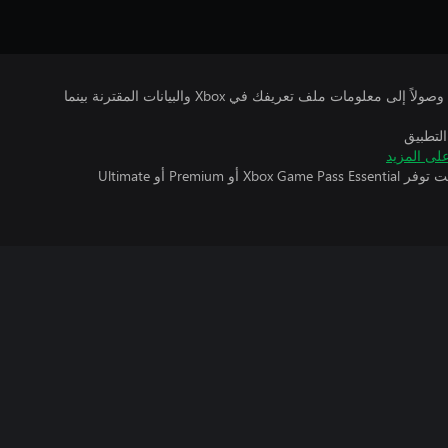
يتلقى ناشرو الألعاب التي تقوم بتشغيلها وصولاً إلى معلومات ملف تعريفك في Xbox والبيانات المقترنة بينما
التطبيق
لى المزيد
تتطلب اللعبة متعددة اللاعبين عبر الإنترنت توفر Xbox Game Pass Essential أو Premium أو Ultimate