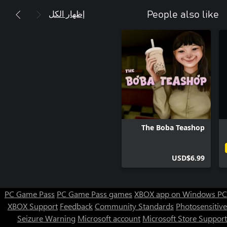
إظهار الكل
People also like
The Boba Teashop
USD$6.99
PC Game Pass
PC Game Pass games
XBOX app on Windows PC
XBOX Support
Feedback
Community Standards
Photosensitive
Seizure Warning
Microsoft account
Microsoft Store Support