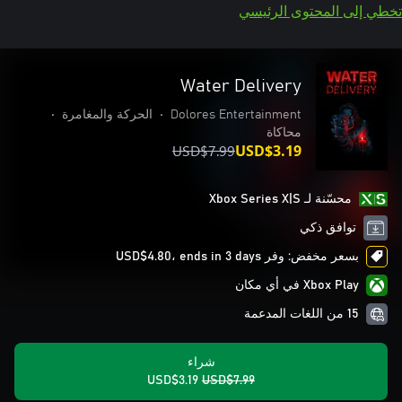
تخطي إلى المحتوى الرئيسي
Water Delivery
Dolores Entertainment
•
الحركة والمغامرة
•
محاكاة
USD$7.99
USD$3.19
محسّنة لـ Xbox Series X|S
توافق ذكي
بسعر مخفض: وفر USD$4.80، ends in 3 days
Xbox Play في أي مكان
15 من اللغات المدعمة
شراء
USD$3.19
USD$7.99