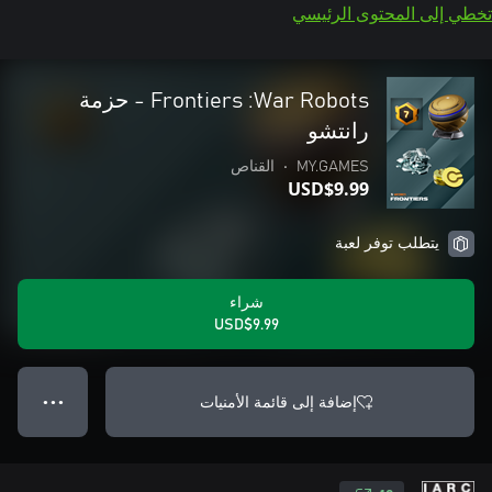
تخطي إلى المحتوى الرئيسي
War Robots:‏ Frontiers - حزمة
رانتشو
MY.GAMES
•
القناص
USD$9.99
يتطلب توفر لعبة
شراء
USD$9.99
إضافة إلى قائمة الأمنيات
● ● ●