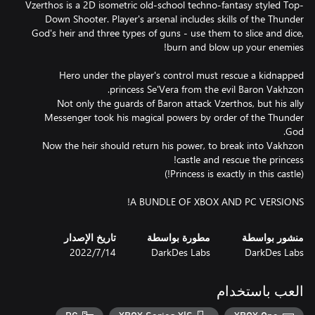
Vzerthos is a 2D isometric old-school techno-fantasy styled Top-
Down Shooter. Player's arsenal includes skills of the Thunder
God's heir and three types of guns - use them to slice and dice,
Hero under the player's control must rescue a kidnapped
Not only the guards of Baron attack Vzerthos, but his ally
Messenger took his magical powers by order of the Thunder
Now the heir should return his power, to break into Vakhzon
A BUNDLE OF XBOX AND PC VERSIONS!
منشور بواسطة
مطورة بواسطة
تاريخ الإصدار
DarkDes Labs
DarkDes Labs
14‏/7‏/2022
العب باستخدام