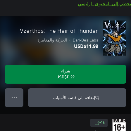
تخطي إلى المحتوى الرئيسي
Vzerthos: The Heir of Thunder
DarkDes Labs
•
الحركة والمغامرة
USD$11.99
شراء
USD$11.99
إضافة إلى قائمة الأمنيات
● ● ●
16+