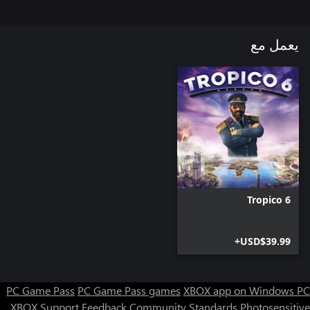
يعمل مع
Tropico 6
USD$39.99+
PC Game Pass
PC Game Pass games
XBOX app on Windows PC
XBOX Support
Feedback
Community Standards
Photosensitive