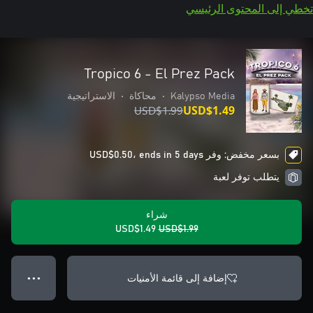
تخطي إلى المحتوى الرئيسي
Tropico 6 - El Prez Pack
Kalypso Media
•
محاكاة
•
الاستراتيجية
USD$1.99
USD$1.49
بسعر مخفض: وفر USD$0.50، ends in 5 days
يتطلب توفر لعبة
شراء
USD$1.49
USD$1.99
إضافة إلى قائمة الأمنيات
● ● ●