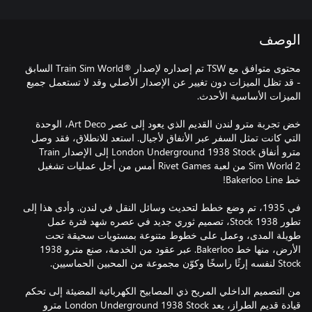
الوصف
محتوى متوافق مع TSW تم إصداره لإصدار ®Train Sim World السابق
- قد تظل الميزات دون تغيير عن الإصدار الأصلي وقد لا تستعمل جميع
خض تجربة مترو لندن القديم الذي يعود إلى عصر Art Deco، الوحدة
التي كانت تمثل السفر عبر الأنفاق لأجيال. استعد للانطلاق، فقد وصل
مترو أنفاق London Underground 1938 Stock إلى الإصدار Train
Sim World 2 من لعبة Rivet Games أمس من أجل عمليات تشغيل
في 1935، تم وضع خطط لتحديث وسائل النقل في لندن. وأدى هذا إلى
تطور 1938 Stock، تصميم ثوري جديد في عصره شهد فترة عمل
طويلة المدى، وعمل على خطوط متنوعة بمستويات سحيقة تحت
الأرض، منها خط Bakerloo. عبر عقود من الخدمة، صنع مترو 1938
من التصميم الداخلي المريح ذي المصابيح الكهربائية المضيئة إلى تحكم
قيادة قديم الطراز، يعد London Underground 1938 Stock مترو