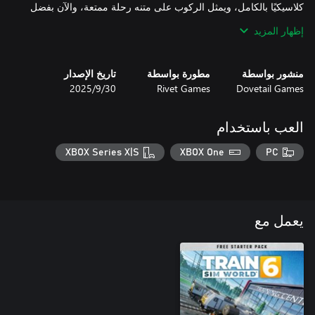
كلاسيكيًا بالكامل، ويمثل الركوب على متنه رحلة ممتعة، والآن بفضل
Rivet Games، يمكنك خوض تجربته في Bakerloo Line في لعبة Train
إظهار المزيد
منشور بواسطة
مطورة بواسطة
تاريخ الإصدار
Dovetail Games
Rivet Games
30‏/9‏/2025
العب باستخدام
XBOX Series X|S
XBOX One
PC
يعمل مع