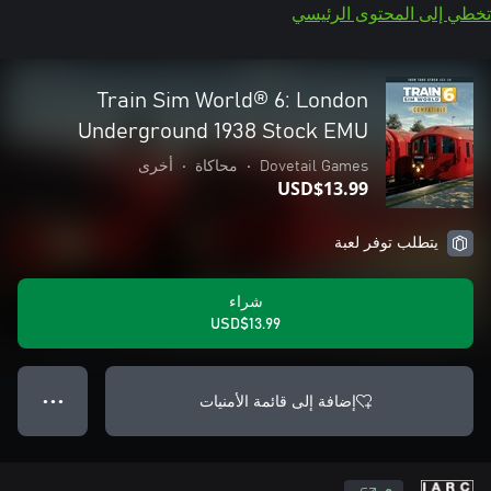
تخطي إلى المحتوى الرئيسي
Train Sim World® 6: London
Underground 1938 Stock EMU
Dovetail Games
•
محاكاة
•
أخرى
USD$13.99
يتطلب توفر لعبة
شراء
USD$13.99
إضافة إلى قائمة الأمنيات
● ● ●