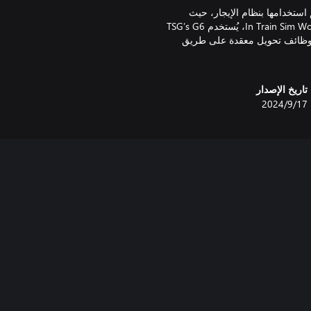
ا ويتم استخدامها بنظام الإيجار، حيث
تُرسل إلى المشغلين عندما يحتاجون إلى قوة محركة إضافية. في In Train Sim World 2، يُستخدم TSG’s G6
تصنيع وتؤدي وظائف تحويل معقدة على طريق
تاريخ الإصدار
17‏/9‏/2024