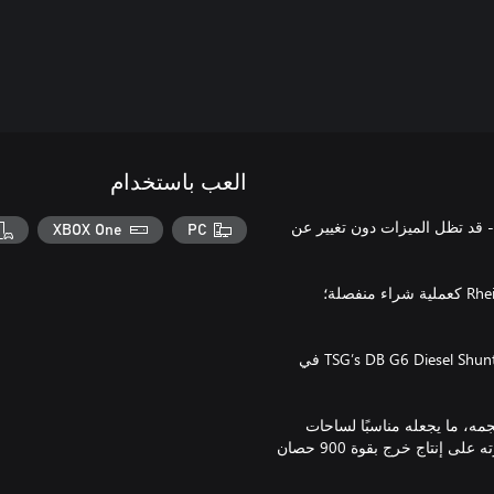
العب باستخدام
 تم إصداره لإصدار ®Train Sim World السابق - قد تظل الميزات دون تغيير عن
XBOX One
PC
يرجى ملاحظة ما يلي: Train Sim World 2: يلزم امتلاك Rhein-Ruhr Osten كعملية شراء منفصلة؛
جهز خوذتك الصلبة وابدأ العمل في ساحات Hagen وWuppertal مع TSG’s DB G6 Diesel Shunter في
يدروليكي G6 الذي بدء إنتاجه عام 2008 بصغر حجمه، ما يجعله مناسبًا لساحات
قطارات الشحن بفضل نصف قطر دورانه المذهل، مع الحفاظ على قدرته على إنتاج خرج بقوة 900 حصان