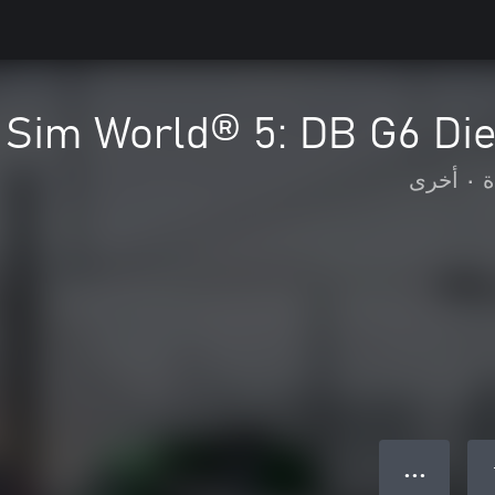
n Sim World® 5: DB G6 Di
ة
•
أخرى
● ● ●