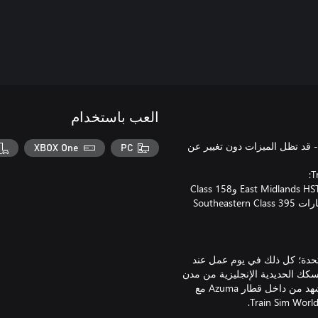
العب باستخدام
 تم إصداره لإصدار ®Train Sim World السابق - قد تظل الميزات دون تغيير عن
XBOX One
PC
Southeastern Highspeed: London - Ashford & Faversham مع القطارات Southeastern Class 395
تحدة؛ كل ذلك في يوم عمل عند
J أو High Speed Train. انطلق عبر السكك الحديدية الإنجليزية من مدن
ميدواي الكثيفة في كنت إلى مقاطعات ميدلاند المجاورة، واستمتع بالمشهد من داخل قطار Azuma مع