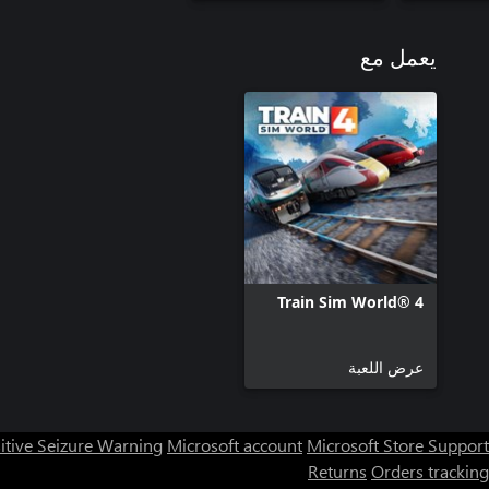
As
يعمل مع
Train Sim World® 4
عرض اللعبة
itive Seizure Warning
Microsoft account
Microsoft Store Support
Returns
Orders tracking