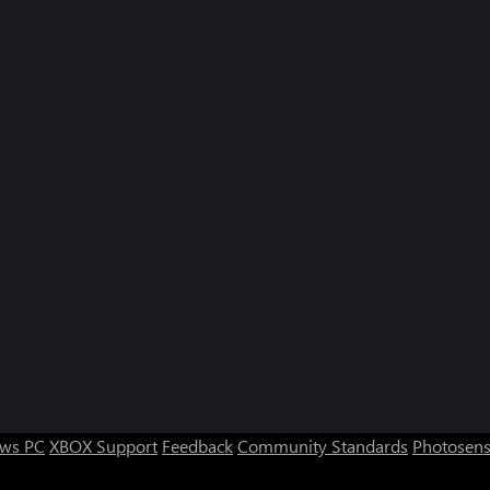
ws PC
XBOX Support
Feedback
Community Standards
Photosens