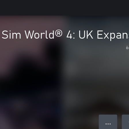
n Sim World® 4: UK Expan
ة
● ● ●