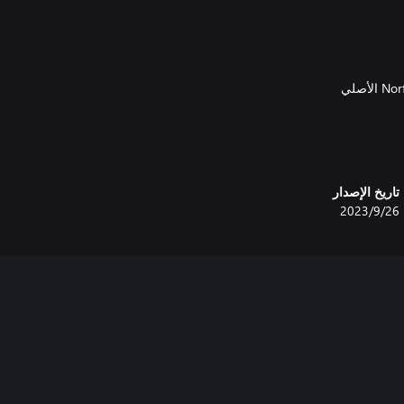
في وضع "الجدول الزمني" على
تاريخ الإصدار
26‏/9‏/2023