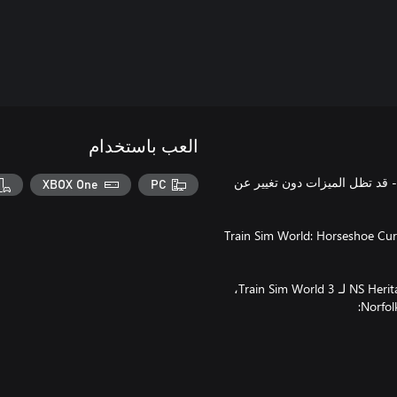
العب باستخدام
 تم إصداره لإصدار ®Train Sim World السابق - قد تظل الميزات دون تغيير عن
XBOX One
PC
احظة ما يلي: للحصول على التجربة الكاملة، نوصيك بشراء Train Sim World: Horseshoe Curve
احتفل بتاريخ سكك الحديد الأمريكية مع مجموعة NS Heritage Livery Collection لـ Train Sim World 3،