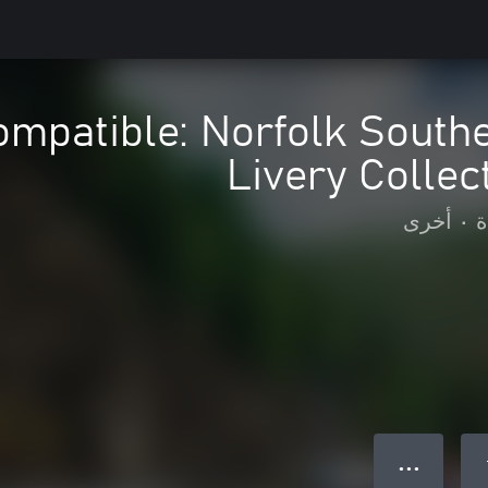
ompatible: Norfolk South
Livery Colle
ة
•
أخرى
● ● ●