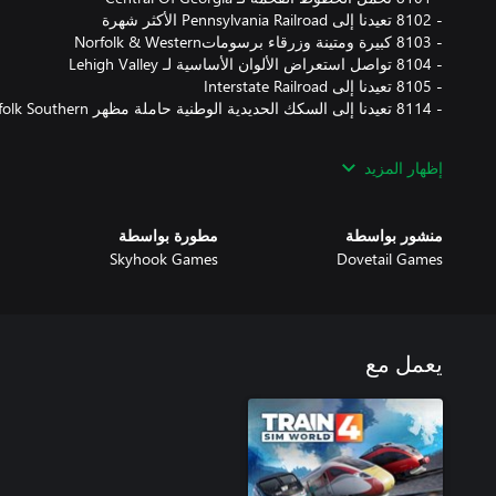
استخدم هذه المظاهر في مجموعة مختارة من السيناريوهات الجديدة و
إظهار المزيد
Horseshoe Curve.
منشور بواسطة
مطورة بواسطة
Skyhook Games
Dovetail Games
يعمل مع