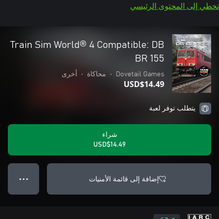
تخطي إلى المحتوى الرئيسي
Train Sim World® 4 Compatible: DB
BR 155
Dovetail Games
•
محاكاة
•
أخرى
USD$14.49
يتطلب توفر لعبة
شراء
USD$14.49
إضافة إلى قائمة الأمنيات
● ● ●