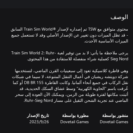
الوصف
محتوى متوافق مع TSW تم إصداره لإصدار ®Train Sim World السابق
- قد تظل الميزات دون تغيير عن الإصدار الأصلي وقد لا تستعمل جميع
يرجى ملاحظة ما يأتي: لا بد من توفير لعبة Train Sim World 2: Ruhr-
وهي قاطرة كلاسيكية تعود إلى سبعينيات القرن الماضي، لتستخدمها
شركة دويتشه ريشبان في أعمال التنقل المتنوعة، لا سيما في شبكات
نقل الركاب في جميع أنحاء ألمانيا. وكانت القاطرة DB BR 155 أو كما
عُرفت باسم "الحاوية الكهربية" وسط عشاق السكك الحديدية، قد
أثبتت مكانتها لفترة طويلة من الزمن، ويمكنك الآن العودة إلى سحر
الماضي عند تجربة الشحن الثقيل على مسار Ruhr-Sieg Nord.
منشور بواسطة
مطورة بواسطة
تاريخ الإصدار
Dovetail Games
Dovetail Games
26‏/9‏/2023