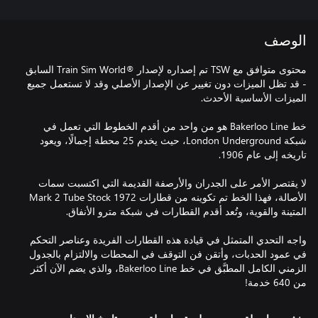
الوصف
محتوى متوافق مع TSW تم إصداره لإصدار ®Train Sim World السابق
- قد تظل الميزات دون تغيير عن الإصدار الأصلي وقد لا تستعمل جميع
خط Bakerloo Line هو من واحد من أقدم الخطوط التي تعمل في
شبكة London Underground، حيث يخدم 25 محطة إجمالًا، ويعود
لا يقتصر الأمر على الجدران والأرصفة القديمة التي اكتسبت سمات
الأصالة، فهذا الخط تم تكوينه من قطارات 1972 Mark 2 Tube Stock
واجه التحدي المتمثل في قيادة هذه القطارات الفريدة وعناصر التحكم
في عمود الحدبات، وأتقن فن التوقف في المحطات والالتزام بالجدول
الزمني الكامل المطبَّق في خط Bakerloo Line، والذي يضم الآن أكثر
من 640 خدمة!