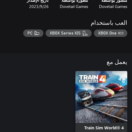
منشور بواسطة
مطورة بواسطة
تاريخ الإصدار
Dovetail Games
Dovetail Games
26‏/9‏/2023
العب باستخدام
PC
XBOX Series X|S
XBOX One
يعمل مع
Train Sim World® 4