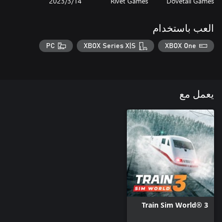
Dovetail Games
Rivet Games
14‏/3‏/2023
العب باستخدام
PC
XBOX Series X|S
XBOX One
يعمل مع
Train Sim World® 3