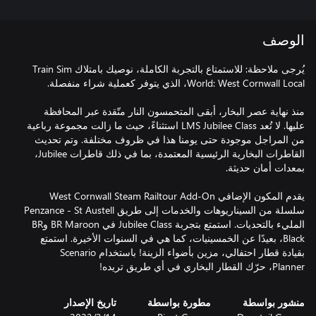
الوصف
يُرجى ملاحظة: للاستمتاع بالتجربة الكاملة، نوصيك بامتلاك Train Sim
منذ نهاية عصر البخار، أبقى المتحمسون النار متّقدة عبر المحافظة
عليها. لا تُعد LMS Jubilee Class استثناءً، حيث ما زالت مجموعة رباعية
من المراجل موجودة حتى يومنا هذا في ظروف مختلفة. وتم تحديث
القاطرات البخارية الرئيسية المعتمدة، بما في ذلك قاطرات Jubilee،
يقدم المكون الإضافي West Cornwall Steam Railtour Add-On
سلسلة من السيناريوهات والخدمات إلى طريق Penzance - St Austell
المليء بالتحديات. استمتع بتجربة Jubilee Class في BR Maroon وBR
Black، بعيدًا عن الخمسينيات، كما هي في السنوات الأخيرة. استمتع
بقيادة قطار احتفالي، مزين بأضواء الزينة! باستخدام Scenario
Planner، حرّك القطار البخاري في أي طريق تريده!
منشور بواسطة
مطورة بواسطة
تاريخ الإصدار