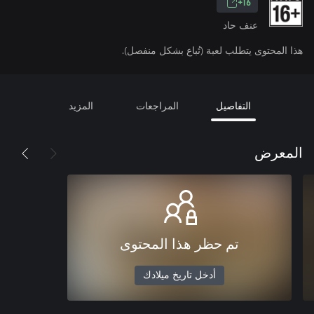
16+
عنف حاد
هذا المحتوى يتطلب لعبة (تُباع بشكل منفصل).
التفاصيل
المراجعات
المزيد
المعرض
تم حظر هذا المحتوى
أدخل تاريخ ميلادك