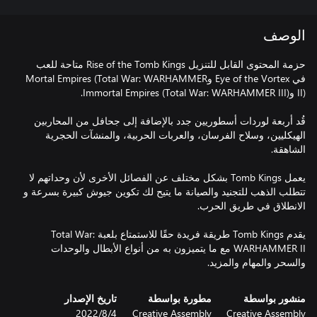
الوصف
حزمة المحتوى القابل للتنزيل Rise of the Tomb Kings متاحة للعب
في Eye of the Vortex وMortal Empires (Total War: WARHAMMER
قُد أربعة لوردات أسطوريين جدد بالإضافة إلى جحافل من المحاربين
الهيكليين، وسلاح الفرسان، والعربات الحربية، والمنشآت الحجرية
يعمل Tomb Kings بشكل مختلف عن الفصائل الأخرى لأن وحداتهم لا
تتطلب الذهب للتجنيد والصيانة ما يتيح لك تكوين جيوش كبيرة بسرعة و
يقدم Tomb Kings طريقة فريدة حقًا للاستمتاع بلعبة Total War:
WARHAMMER II مع ما يتميزون به من أنواع الأبطال والوحدات
والسحر والمهام والمزيد.
منشور بواسطة
مطورة بواسطة
تاريخ الإصدار
Creative Assembly
Creative Assembly
4‏/8‏/2022