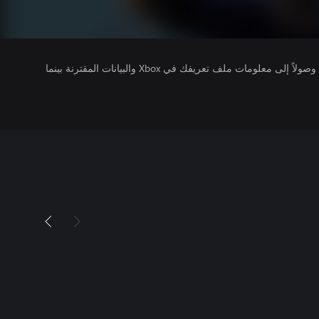
يتلقى ناشرو الألعاب التي تقوم بتشغيلها وصولاً إلى معلومات ملف تعريفك في Xbox والبيانات المقترنة بينما