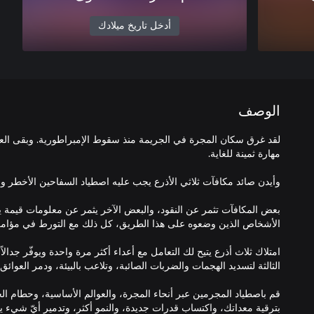
أدخل تاريخ ميلادك
الوصف
لقد غرق سكان المجرة في الجريمة منذ سقوط الإمبراطورية. وبقى ال
بعض المكافآت تثمر عن النقود، والبعض الآخر يثمر عن معلومات قيمة ي
امتلاك ثلاث أذرع يتيح لك التعامل مع أعداء أكثر مرة واحدة ويوفّر جدالا
قم باصطياد المجرمين عبر أنحاء المجرة، والعوالم الأساسية، وحطام ال