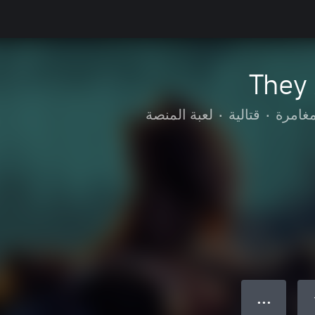
They
مغامرة
•
قتالية
•
لعبة المنصة
● ● ●