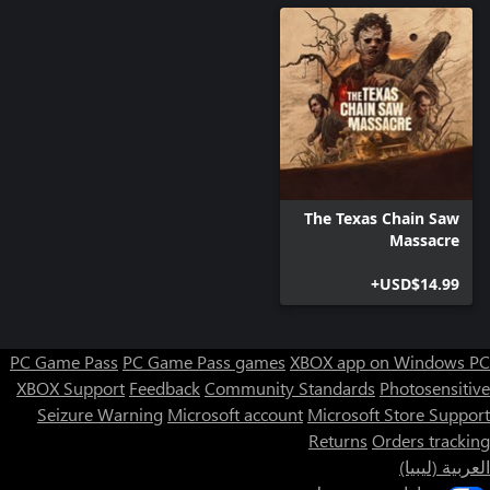
The Texas Chain Saw
Massacre
USD$14.99+
PC Game Pass
PC Game Pass games
XBOX app on Windows PC
XBOX Support
Feedback
Community Standards
Photosensitive
Seizure Warning
Microsoft account
Microsoft Store Support
Returns
Orders tracking
العربية (ليبيا)