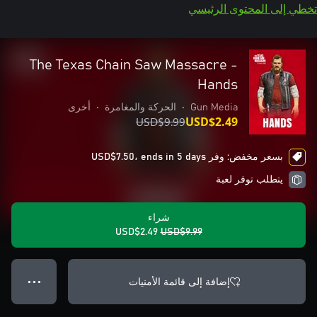
تخطي إلى المحتوى الرئيسي
The Texas Chain Saw Massacre -
Hands
Gun Media
•
الحركة والمغامرة
•
أخرى
USD$9.99
USD$2.49
بسعر مخفض: وفر USD$7.50، ends in 5 days
يتطلب توفر لعبة
شراء
USD$2.49
USD$9.99
إضافة إلى قائمة الأمنيات
● ● ●