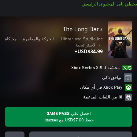
تخطي إلى المحتوى الرئيسي
The Long Dark
Hinterland Studio Inc.
•
الحركة والمغامرة
•
محاكاة
•
الاستراتيجية
USD$34.99+
محسّنة لـ Xbox Series X|S
توافق ذكي
Xbox Play في أي مكان
18 من اللغات المدعمة
احصل على GAME PASS
حفظ
USD$7.00
مع