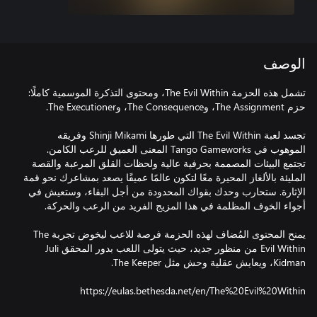
الوصف
تشمل هذه الحزمة The Evil Within، ومحتوى التذكرة الموسمية كاملًا:
تجسد لعبة The Evil Within التي طورها Shinji Mikami وفريقه
الموهوب في Tango Gameworks المعنى العميق للرعب الكامن.
تجتمع البيئات المصممة بحرفية عالية ولحظات القلق المرعبة والقصة
المليئة بالألغاز المحيرة معًا لتكون عالمًا عميقًا يصعد بمشاعرك نحو قمة
الإثارة. ستحارب وحدك بقواك المحدودة من أجل البقاء، وستعيش في
يمنح المحتوى المُضاف لهذه الحزمة فرصة للاعب ليخوض تجربة The
Evil Within من منظور جديد، حيث يتولى اللعب بدور المحقق Juli
https://eulas.bethesda.net/en/The%20Evil%20Within