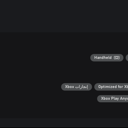
Handheld
Optimized for X
إنجازات Xbox
Xbox Play An