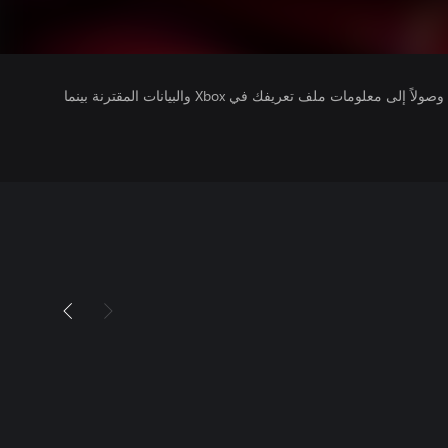
يتلقى ناشرو الألعاب التي تقوم بتشغيلها وصولاً إلى معلومات ملف تعريفك في Xbox والبيانات المقترنة بينما