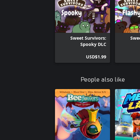
Sweet Survivors:
Swee
Spooky DLC
USD$1.99
People also like