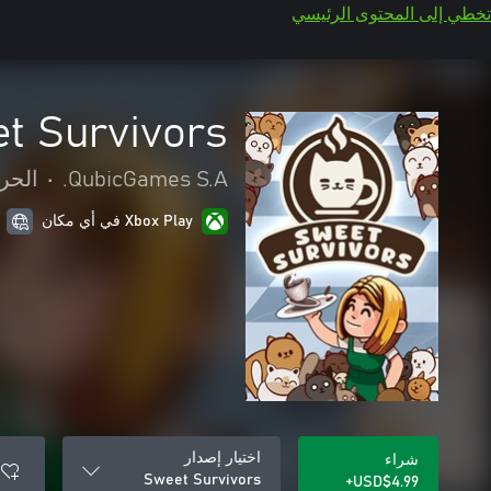
تخطي إلى المحتوى الرئيسي
t Survivors
QubicGames S.A.
•
الحر
Xbox Play في أي مكان
اختيار إصدار
شراء
Sweet Survivors
USD$4.99+