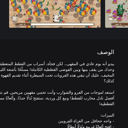
الوصف
يبدو أنه يوم عادي في المقهى... لكن فجأة، أسراب من القطط المتعطش
وحدك من يقف بينها وبين الفوضى القططية الكاملة! مسلّحًا بأشعة الليز
المخيف، عليك أن تبقي هذه الفرويات تحت السيطرة أثناء تقديم القهوة ال
استعد لموجات من الفرو والشوارب وأنت تحمي مقهيين مريحين. قم بترق
أفضل نادل محارب للقطط! ومع كل وردية، ستفتح نُدَلًا جددًا، وألعابًا م