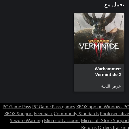
يعمل مع
Warhammer:
Vermintide 2
عرض اللعبة
PC Game Pass
PC Game Pass games
XBOX app on Windows PC
XBOX Support
Feedback
Community Standards
Photosensitive
Seizure Warning
Microsoft account
Microsoft Store Support
Returns
Orders tracking