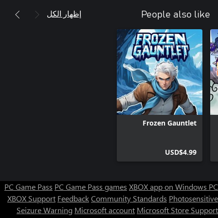
إظهار الكل
People also like
Frozen Gauntlet
USD$4.99
PC Game Pass
PC Game Pass games
XBOX app on Windows PC
XBOX Support
Feedback
Community Standards
Photosensitive
Seizure Warning
Microsoft account
Microsoft Store Support