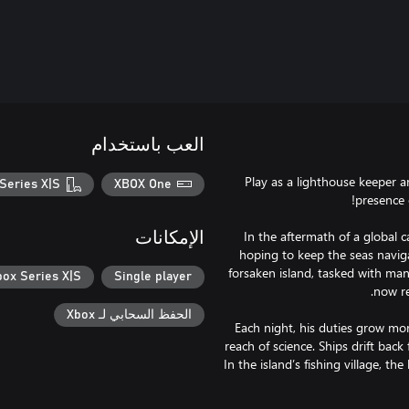
العب باستخدام
Play as a lighthouse keeper a
Series X|S
XBOX One
In the aftermath of a global c
الإمكانات
hoping to keep the seas navig
forsaken island, tasked with ma
box Series X|S
Single player
الحفظ السحابي لـ Xbox
Each night, his duties grow mo
reach of science. Ships drift bac
In the island’s fishing village, th