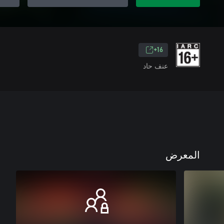
16+
عنف حاد
المعرض