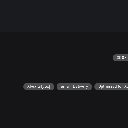
XBOX 
Optimized for X
Smart Delivery
إنجازات Xbox