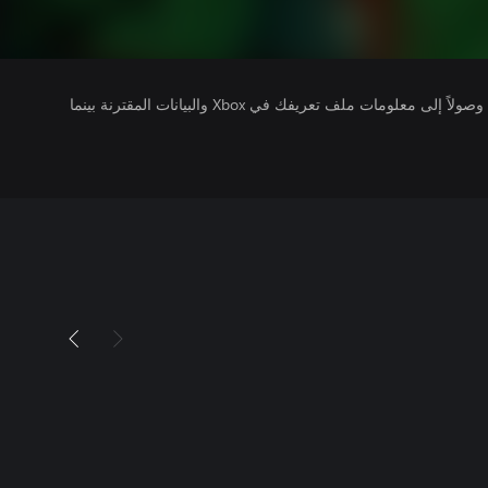
يتلقى ناشرو الألعاب التي تقوم بتشغيلها وصولاً إلى معلومات ملف تعريفك في Xbox والبيانات المقترنة بينما