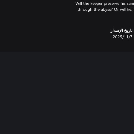
Will the keeper preserve his san
through the abyss? Or will he, 
تاريخ الإصدار
7‏/11‏/2025