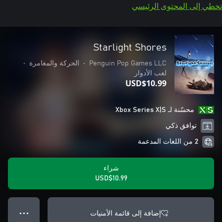
تخطي إلى المحتوى الرئيسي
Starlight Shores
Penguin Pop Games LLC
•
الحركة والمغامرة
•
لعب الأدوار
USD$10.99
محسّنة لـ Xbox Series X|S
توافق ذكي
2 من اللغات المدعمة
شراء
USD$10.99
إضافة إلى قائمة الأمنيات
● ● ●