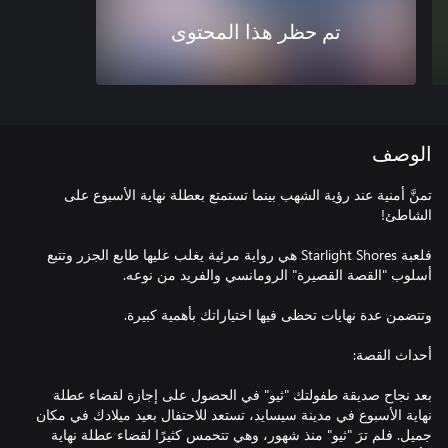
تم حظر هذا المحتوى
الوصف
تمنَّ أمنية عند رؤية الشهب بينما تستمتع بعطلة نهاية الأسبوع على
فلعبة Starlight Shores هي رواية مرئية يغلب عليها طابع الجزر وتتبع
بعد نجاح صديقة طفولتك "ثيو" في الحصول على إجازة لقضاء عطلة
نهاية الأسبوع في مدينة سيسايد، تستعد للاحتفال بعيد ميلادك في مكان
جميل. فلم ترَ "ثيو" منذ شهور، وهي تتحمس كثيرًا لقضاء عطلة نهاية