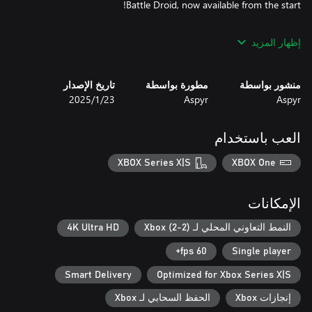
إظهار المزيد
Battle side-by-side with a companion in 2-player couch co-op for
منشور بواسطة
مطورة بواسطة
تاريخ الإصدار
Aspyr
Aspyr
23‏/1‏/2025
Use classic or modern control schemes, toggle your Lightsaber
colors to match the films, enjoy new playable characters such as
the Tusken Raider, enter classic cheat codes like Big Head Mode,
العب باستخدام
and discover more surprises in this 25th anniversary celebration
of Star Wars: Episode I: Jedi Power Battles.
XBOX Series X|S
XBOX One
الإمكانات
النمط التعاوني المحلي لـ Xbox (2-2)
4K Ultra HD
60 fps+
Single player
Smart Delivery
Optimized for Xbox Series X|S
إنجازات Xbox
الحفظ السحابي لـ Xbox