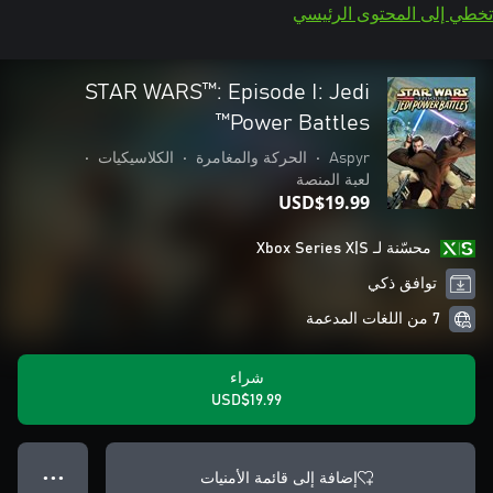
تخطي إلى المحتوى الرئيسي
STAR WARS™: Episode I: Jedi
Power Battles™
Aspyr
•
الحركة والمغامرة
•
الكلاسيكيات
•
لعبة المنصة
USD$19.99
محسّنة لـ Xbox Series X|S
توافق ذكي
7 من اللغات المدعمة
شراء
USD$19.99
إضافة إلى قائمة الأمنيات
● ● ●