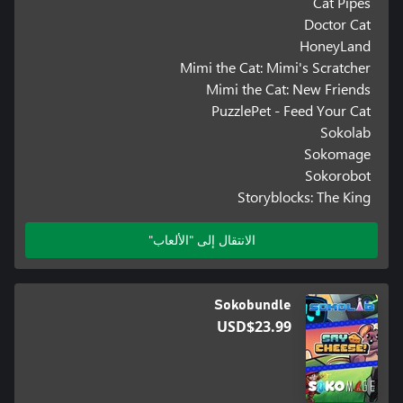
Cat Pipes
Doctor Cat
HoneyLand
Mimi the Cat: Mimi's Scratcher
Mimi the Cat: New Friends
PuzzlePet - Feed Your Cat
Sokolab
Sokomage
Sokorobot
Storyblocks: The King
الانتقال إلى "الألعاب"
Sokobundle
USD$23.99