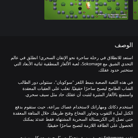
الوصف
استعد للانطلاق في رحلة ساحرة نحو الإتقان السحري! انطلق في عالم
التحدي الشيق مع Sokomage، لعبة الألغاز المنطقية ثنائية الأبعاد التي
في هذه اللعبة الصعبة بنمط اللغز "سوكوبان"، ستتولى دور الطالب
الشاب الطامح ليصبح ساحرًا حقيقيًا. تغلب على العقبات المعقدة
استخدم ذكائك ومهاراتك لاستخدام عصاك ببراعة، حيث ستقوم بدفع
الكتل لملء الثقوب وتجاوز الفخاخ وفتح طريقك خلال المتاهة المعقدة
حتى تصل إلى الكريستالة السحرية المشتهاة. فقط عندئذ يمكنك
تقدم Sokomage تجربة مبهرة وتحديًا بصريًا، حيث يعد كل مستوى