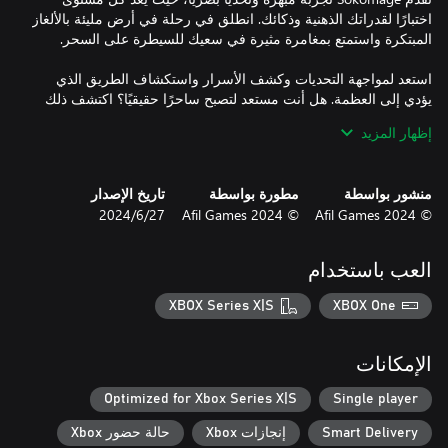
اختبارًا لقدراتك الذهنية وذكائك. انطلق في رحلة في أرض مليئة بالألغاز
استعد لمواجهة التحديات وكشف الأسرار واستكشاف الطريق الذي
يؤدي إلى العظمة. هل أنت مستعد لتصبح ساحرًا حقيقيًا؟ اكتشف ذلك
في Sokomage، حيث تتلاقى قوة المنطق والسحر في مغامرة
إظهار المزيد
استثنائية!
منشور بواسطة
مطورة بواسطة
تاريخ الإصدار
© 2024 Afil Games
© 2024 Afil Games
27‏/6‏/2024
العب باستخدام
XBOX Series X|S
XBOX One
الإمكانات
Optimized for Xbox Series X|S
Single player
Smart Delivery
إنجازات Xbox
حالة حضور Xbox