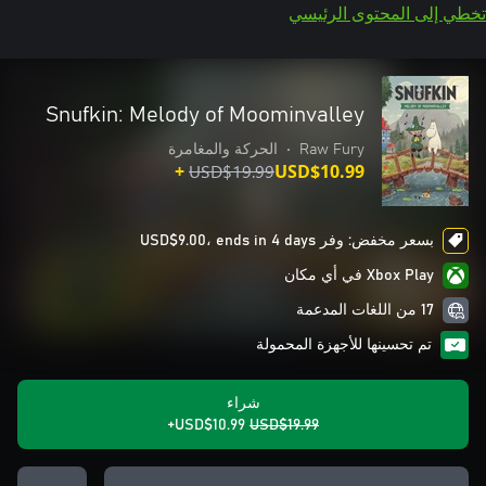
تخطي إلى المحتوى الرئيسي
Snufkin: Melody of Moominvalley
Raw Fury
•
الحركة والمغامرة
USD$19.99
USD$10.99+
بسعر مخفض: وفر USD$9.00، ends in 4 days
Xbox Play في أي مكان
17 من اللغات المدعمة
تم تحسينها للأجهزة المحمولة
شراء
USD$10.99+
USD$19.99