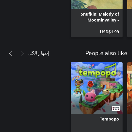
Snufkin: Melody of
Moominvalley -
Cherished Keepsakes
USD$1.99
إظهار الكل
People also like
Tempopo