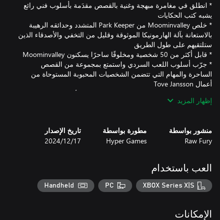
* انطلق في مغامرة مبهجة وغنية بالقصص مقدَمة بأسلوب فني رائع
* خلص Moominvalley من Park Keeper المتشدد وحدائقه الرهيبة
بالاستعانة بآلة الهارمونيكا الموثوقة وقليل من التخفي والأصدقاء الذين
* جرّب أسلوب اللعب السردي واستمتع بمجموعة من القصص
الساحرة والمهام التي تتضمن الشخصيات المحبوبة المستوحاة من
* استكشف عالم Moominvalley المفتوح وحل الألغاز الموسيقية
إظهار المزيد
* انغمس في الأجواء الصوتية الجميلة للموسيقى والألحان المؤلَّفة
بالتعاون مع Sigur Rós
منشور بواسطة
مطورة بواسطة
تاريخ الإصدار
Raw Fury
Hyper Games
17‏/12‏/2024
العب باستخدام
Handheld
PC
XBOX Series X|S
الإمكانات