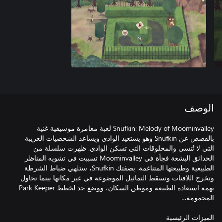
الوصف
Snufkin: Melody of Moominvalley لعبة مغامرة موسيقية غنية
بالقصص عن Snufkin وهو يستعيد الوادي ويساعد الشخصيات الغريبة
التي لا تُنسى والمخلوقات التي تسكن الوادي. ظهرت سلسلة من
الحدائق البشعة فجأة في Moominvalley تسببت في تشويه المناظر
الطبيعية وطبيعتها المتناغمة. بصفتك Snufkin، ستلهي ضباط الشرطة
وتخرج اللافتات وتسقط التماثيل الموضوعة في غير مكانها بينما تحاول
بهمة استعادة الطبيعة وموطن السكان، ووضع حد لخطط Park Keeper