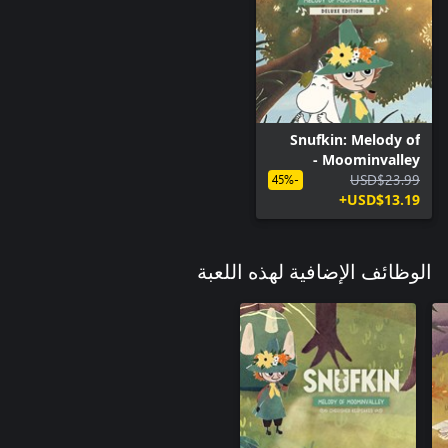
Snufkin: Melody of
Moominvalley -
USD$23.99
الإصدار الرقمي الفاخر
-45%
USD$13.19+
الوظائف الإضافية لهذه اللعبة