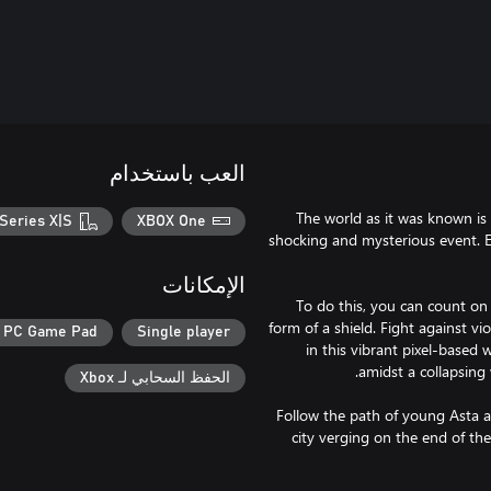
العب باستخدام
The world as it was known is 
Series X|S
XBOX One
shocking and mysterious event. E
الإمكانات
To do this, you can count on
form of a shield. Fight against vi
PC Game Pad
Single player
in this vibrant pixel-based 
الحفظ السحابي لـ Xbox
Follow the path of young Asta as
city verging on the end of t