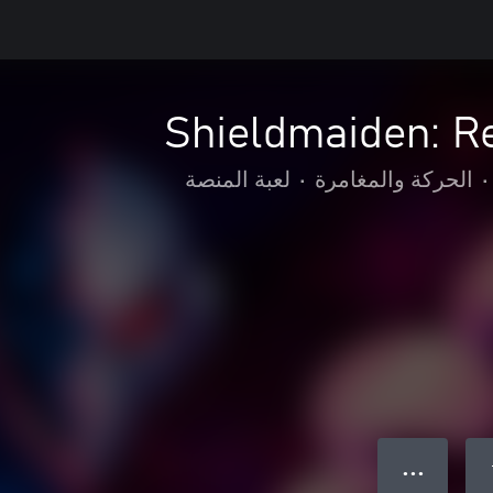
Shieldmaiden: R
•
الحركة والمغامرة
•
لعبة المنصة
● ● ●