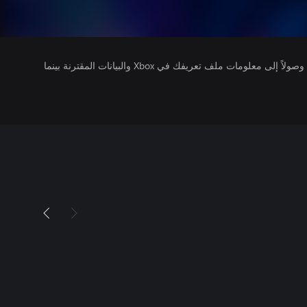
يتلقى ناشرو الألعاب التي تقوم بتشغيلها وصولاً إلى معلومات ملف تعريفك في Xbox والبيانات المقترنة بينما