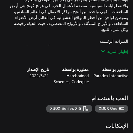
والاضطرابات السياسية. منطقة الأعمال الحرة في هونج كونج هي أرض
التناقضات - فهي واحدة من أنجح مراكز الأعمال في العالم السادس،
وموطن لواحدٍ من أخطر المواقع العشوائية في العالم. أرض الأضواء
الساطعة، والأبراج المتلألئة، والأرواح المضطربة، حيث الحياة رخيصة
حملة Shadows of Hong Kong الإضافية: تدور أحداثها في الأسابيع
إظهار المزيد
التالية لأحداث الحملة الرئيسية، وستمنحك حملة Shadows of Hong
Kong الإضافية - وفريقك - الفرصة لتبادل الأدوار مع شرطة شركات
النخبة التي طاردتك ذات مرة. من خلال طبقات جشع الشركات
منشور بواسطة
مطورة بواسطة
تاريخ الإصدار
والصراع العمراني، سوف تتعامل مع أعداء خطرين، وتكشف عن
Paradox Interactive
Harebrained
21‏/6‏/2022
مؤامرة قاتلة، وتعزز سمعتك بصفتك مشارك رئيسي... على افتراض
Schemes, Codeglue
لعبة تقمُّص أدوار تقليدية مبنية على قصة وملائمة لوحدات تشغيل
العب باستخدام
الألعاب: تعود Shadowrun: Hong Kong إلى العصر الذهبي لألعاب
تقمُّص الأدوار على الكمبيوتر، مع سرد متفرع شبيه بالروايات، ومليء
XBOX Series X|S
XBOX One
بالنثر القوي، والتطوير العميق للشخصية. اغمر نفسك في حملة ذكية
تزيد مدتها على 15 ساعة، مع مجموعة متنوعة من الشخصيات البشرية
الإمكانات