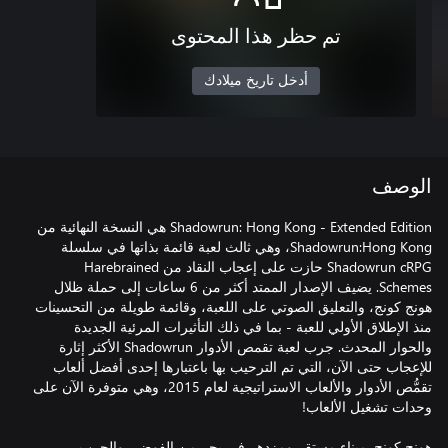
تم حظر هذا المحتوى
أدخل تاريخ ميلادك
الوصف
Shadowrun: Hong Kong - Extended Edition هي النسخة النهائية من
Shadowrun:Hong Kong، وهي ثالث لعبة قائمة بذاتها في سلسلة
Shadowrun cRPG حازت على إعجاب النقاد من Harebrained
Schemes. يضيف الإصدار الممتد أكثر من 6 ساعات إلى حملة ظلال
هونج كونج، والتعليق الصوتي على اللعبة، وقائمة طويلة من التحسينات
منذ الإطلاق الأولي للعبة - بما في ذلك التأثيرات المرئية الجديدة
والحوار المحدث. جرب لعبة تقمص الأدوار Shadowrun الأكثر إثارة
للإعجاب حتى الآن، التي تم الترحيب بها باعتبارها إحدى أفضل ألعاب
تقمُّص الأدوار والألعاب الاستراتيجية لعام 2015، وهي متوفرة الآن على
هونج كونج. ميناء مستقر ومزدهر في بحر من الفوضى والحرب