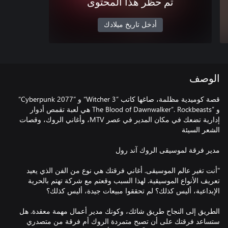
تم حظر هذا المحتوى
أدخل تاريخ ميلادك
الوصف
قصة كوميدية مظلمة، صاغها كاتب ”Witcher 3“ و ”Cyberpunk 2077“
و ”The Blood of Dawnwalker“. Rockbeasts هي لعبة تقمص أدوار
إدارية تضعك في مكان المدير في عصر MTV، وأغاني الروك، وقصات
"أنت تغير عالم الموسيقى. أغاني فرقتك هي نوع من الفن الذي يعيد
تعريف الأنواع الموسيقية. لهذا السبب وقعتم مع شركة تهتم بالحرية
الطريق إلى النجاح طريق شائك، وكونك مدير أعمال مهمة معقدة. هل
ستساعد فرقتك على أن تصبح متمردة الروك أم فرقة من متصدري