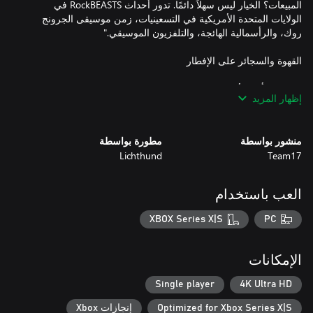
المبيعات؟ الخيار ليس سهلاً دائمًا. تدور أحداث RockBEASTS في
الولايات المتحدة الأمريكية في التسعينيات، زمن موسيقى الجرونج
" قال لي أحد الأطفال ذات مرة ”هل تعاني من صداع ما بعد الثمالة“
إظهار المزيد
فقلت له: ”لكي تعاني من صداع ما بعد الثمالة عليك أن تتوقف عن
منشور بواسطة
مطورة بواسطة
Lichthund
Team17
يجب على شخص ما أن يتأكد من استعداد هذه المجموعة من الأشقياء
للحفل. وهنا يأتي دورك احرص على أن يكونوا معًا. هناك إمكانات
حقيقية هنا، ولكن عليك أن تكون الشخص الذي يتأكد من أنهم
العب باستخدام
XBOX Series X|S
PC
الإمكانات
Single player
4K Ultra HD
اختر المكان، وجهّز المجموعة وتأكد من أن كل شيء يسير وفقًا
Optimized for Xbox Series X|S
إنجازات Xbox
للخطة. إذا نجحت في ذلك فقد تخطو الفرقة أخيرًا أولى خطواتها نحو