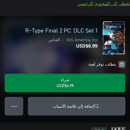
تخطي إلى المحتوى الرئيسي
R-Type Final 2 PC: DLC Set 1
NIS America, Inc.
•
القناص
USD$6.99
يتطلب توفر لعبة
شراء
USD$6.99
إضافة إلى قائمة الأمنيات
● ● ●