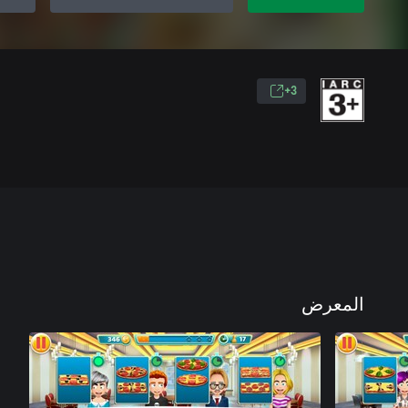
3+
المعرض