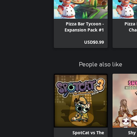
Pizza Bar Tycoon -
Pizza
Expansion Pack #1
Cha
USD$0.99
People also like
SpotCat vs The
Shy