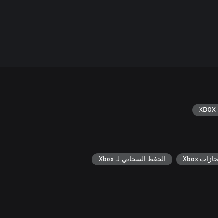
XBOX 
جازات Xbox
الحفظ السحابي لـ Xbox