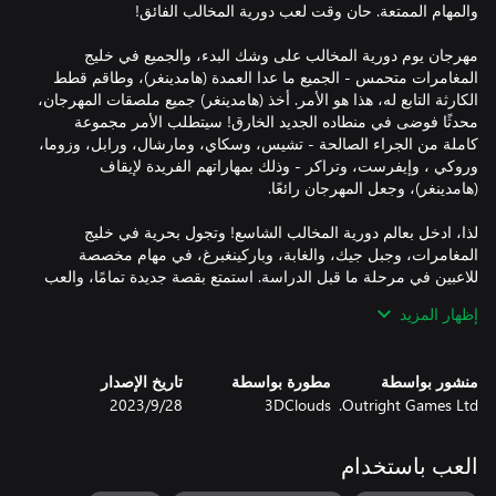
مهرجان يوم دورية المخالب على وشك البدء، والجميع في خليج
المغامرات متحمس - الجميع ما عدا العمدة (هامدينغر)، وطاقم قطط
الكارثة التابع له، هذا هو الأمر. أخذ (هامدينغر) جميع ملصقات المهرجان،
محدثًا فوضى في منطاده الجديد الخارق! سيتطلب الأمر مجموعة
كاملة من الجراء الصالحة - تشيس، وسكاي، ومارشال، ورابل، وزوما،
وروكي ، وإيفرست، وتراكر - وذلك بمهاراتهم الفريدة لإيقاف
لذا، ادخل بعالم دورية المخالب الشاسع! وتجول بحرية في خليج
المغامرات، وجبل جيك، والغابة، وباركينغبرغ، في مهام مخصصة
للاعبين في مرحلة ما قبل الدراسة. استمتع بقصة جديدة تمامًا، والعب
مهام استرجاع مشاهد الماضي المستوحاة من حلقات دورية المخالب
إظهار المزيد
الكلاسيكية، إما بلاعب واحد، أو مع صديق في الوضع التعاوني على
شاشة منقسمة. وخصِّص لعبتك بمقتنيات لا حصر لها؛ مثل التعبيرات
الحركية، وشارات الجراء، وطوابع بطاقات البريد، والأزياء، وملصقات
منشور بواسطة
مطورة بواسطة
تاريخ الإصدار
المركبات، وأعمال فنية من أجل معرض تشيكاليتا.
Outright Games Ltd.
3DClouds
28‏/9‏/2023
العب باستخدام