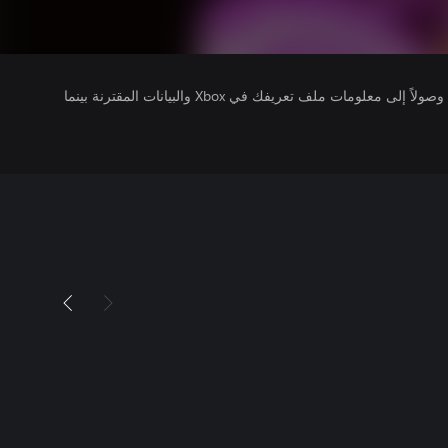
يتلقى ناشرو الألعاب التي تقوم بتشغيلها وصولاً إلى معلومات ملف تعريفك في Xbox والبيانات المقترنة بينما