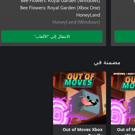
Bee Flowers: Royal Garden (Windows)
Bee Flowers: Royal Garden (Xbox One)
HoneyLand
HoneyLand (Windows)
Out of Moves
Out of Moves (Windows)
الانتقال إلى "الألعاب"
Out of Moves (Xbox One)
Pirate Trails
Pirate Trails (Windows)
مضمنة في
Pirate Trails (Xbox One)
Out of Moves Xbox
Out of 