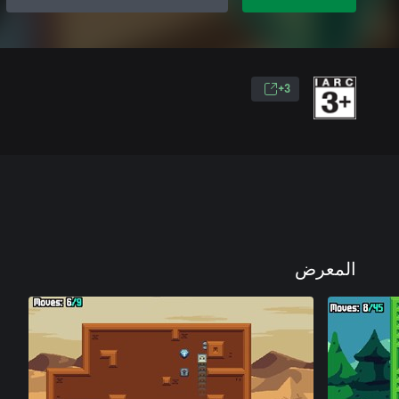
3+
المعرض