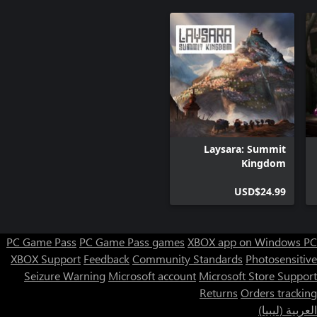
Laysara: Summit
Kingdom
USD$24.99
PC Game Pass
PC Game Pass games
XBOX app on Windows PC
XBOX Support
Feedback
Community Standards
Photosensitive
Seizure Warning
Microsoft account
Microsoft Store Support
Returns
Orders tracking
العربية (ليبيا)