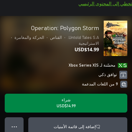
تخطي إلى المحتوى الرئيسي
Operation: Polygon Storm
Untold Tales S.A.
•
القناص
•
الحركة والمغامرة
•
الاستراتيجية
USD$14.99
محسّنة لـ Xbox Series X|S
توافق ذكي
9 من اللغات المدعمة
شراء
USD$14.99
إضافة إلى قائمة الأمنيات
● ● ●