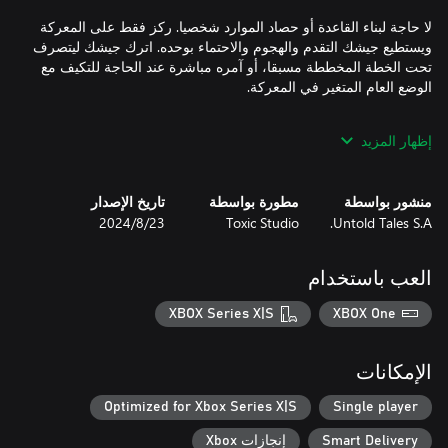
لا حاجة لبناء القاعدة أو حصاد الموارد شخصيا. ركز فقط على المعركة
ويستطيع جيشك التقدم والهجوم والاحتماء بوحده. اترك جيشك ليتصرف
تحت الخطة المخططة مسبقا، أو آمره مباشرة عند الحاجة للتكيف مع
إظهار المزيد
موازنة مواردك واختيار تشكيلة الجيش المناسبة لكل مهمة. يتطلب
نظام المعركة المعقد رد فعلك السريع، لذا، يجب اختيار المزيج
منشور بواسطة
مطورة بواسطة
تاريخ الإصدار
المناسب من الجنود ومكافآت سلسلة القتل، والاستفادة من تآزر
Untold Tales S.A.
Toxic Studio
23‏/8‏/2024
العب باستخدام
إن البيئات القابلة للتدمير والأغطية وتأثير "راغدول" وبعض العناصر
XBOX Series X|S
XBOX One
الدموية كلها تجعل ساحة المعركة في اللعبة مثلما في الواقع.
الإمكانات
Optimized for Xbox Series X|S
Single player
Smart Delivery
إنجازات Xbox