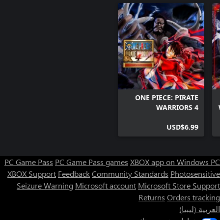
ONE PIECE: PIRATE
WARRIORS 4
Additional Episodes
USD$6.99
Pack
PC Game Pass
PC Game Pass games
XBOX app on Windows PC
XBOX Support
Feedback
Community Standards
Photosensitive
Seizure Warning
Microsoft account
Microsoft Store Support
Returns
Orders tracking
العربية (ليبيا)