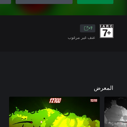
7+
عنف غير مرغوب
المعرض