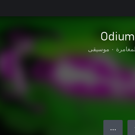
Odium 
لمغامرة
•
موسيقى
● ● ●