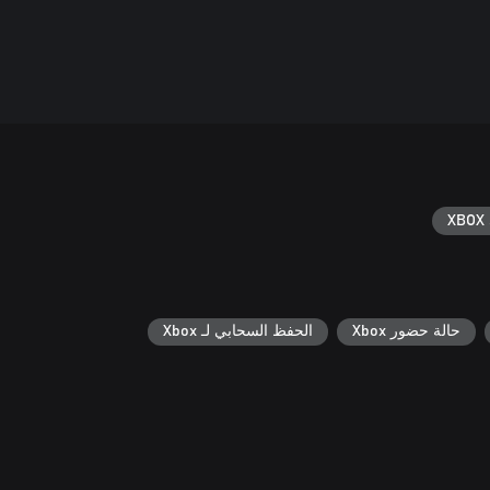
XBOX 
حالة حضور Xbox
الحفظ السحابي لـ Xbox