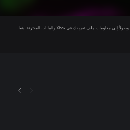
يتلقى ناشرو الألعاب التي تقوم بتشغيلها وصولاً إلى معلومات ملف تعريفك في Xbox والبيانات المقترنة بينما