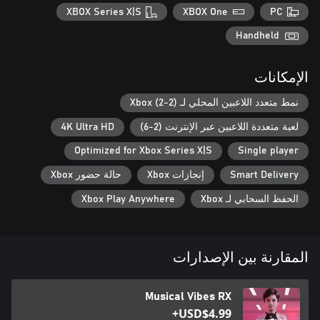
XBOX Series X|S
XBOX One
PC
"Magnetic Pulse" by Vénna feat. Jinseo — K-Pop (free unlock:
Handheld
play online with at least 1 friend, or available as paid
الإمكانات
"Pretty Boy" by Clara Solane — R&B (free unlock: play online with
نمط متعدد اللاعبين المحلي لـ Xbox (2-2)
at least 2 different friends, or available as paid downloadable
لعبة متعددة اللاعبين عبر الإنترنت (2-6)
4K Ultra HD
You can expand your playlist with 3 additional songs available as
Optimized for Xbox Series X|S
Single player
downloadable content, with even more tracks planned for future
Smart Delivery
إنجازات Xbox
حالة حضور Xbox
الحفظ السحابي لـ Xbox
Xbox Play Anywhere
Up to 2 players can dance together using smartphone camera
المقارنة بين الإصدارات
Personalize your avatar with fun outfits and choose from a
Musical Vibes RX
USD$4.99+